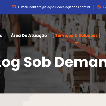
E-mail: contato@elogsolucoeslogisticas.com.br
F
sa
Área De Atuação
Serviços & Soluções
Log Sob Dema